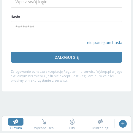
Hasło
nie pamiętam hasła
ZALOGUJ SIĘ
Zalogowanie oznacza akceptację
Regulaminu serwisu
Wykop.pl w jego
aktualnym brzmieniu. Jeśli nie akceptujesz Regulaminu w całości,
prosimy o niekorzystanie z serwisu.
Główna
Wykopalisko
Hity
Mikroblog