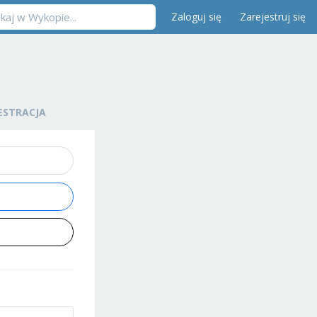
Zaloguj się
Zarejestruj się
ESTRACJA