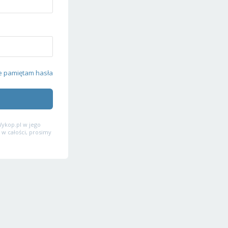
e pamiętam hasła
ykop.pl w jego
 w całości, prosimy