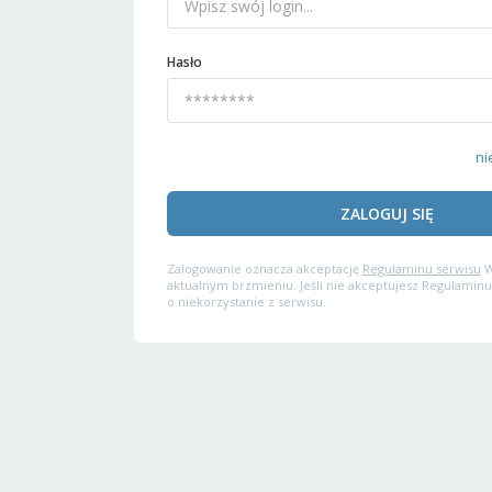
Hasło
ni
ZALOGUJ SIĘ
Zalogowanie oznacza akceptację
Regulaminu serwisu
W
aktualnym brzmieniu. Jeśli nie akceptujesz Regulaminu
o niekorzystanie z serwisu.