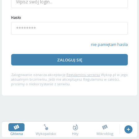
Hasło
nie pamiętam hasła
ZALOGUJ SIĘ
Zalogowanie oznacza akceptację
Regulaminu serwisu
Wykop.pl w jego
aktualnym brzmieniu. Jeśli nie akceptujesz Regulaminu w całości,
prosimy o niekorzystanie z serwisu.
Główna
Wykopalisko
Hity
Mikroblog