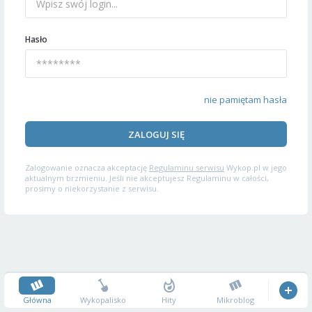
Hasło
nie pamiętam hasła
ZALOGUJ SIĘ
Zalogowanie oznacza akceptację
Regulaminu serwisu
Wykop.pl w jego
aktualnym brzmieniu. Jeśli nie akceptujesz Regulaminu w całości,
prosimy o niekorzystanie z serwisu.
Główna
Wykopalisko
Hity
Mikroblog