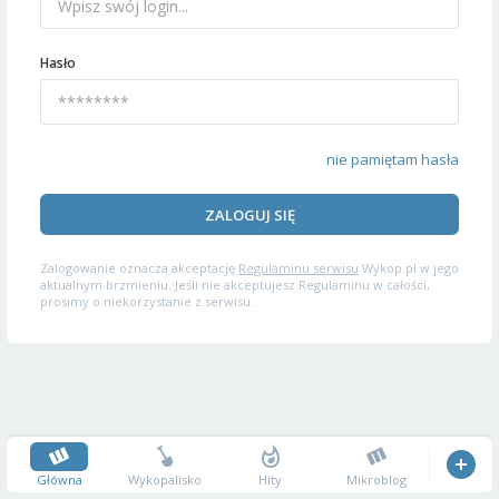
Hasło
nie pamiętam hasła
ZALOGUJ SIĘ
Zalogowanie oznacza akceptację
Regulaminu serwisu
Wykop.pl w jego
aktualnym brzmieniu. Jeśli nie akceptujesz Regulaminu w całości,
prosimy o niekorzystanie z serwisu.
Główna
Wykopalisko
Hity
Mikroblog