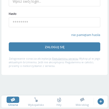
Hasło
nie pamiętam hasła
ZALOGUJ SIĘ
Zalogowanie oznacza akceptację
Regulaminu serwisu
Wykop.pl w jego
aktualnym brzmieniu. Jeśli nie akceptujesz Regulaminu w całości,
prosimy o niekorzystanie z serwisu.
Główna
Wykopalisko
Hity
Mikroblog