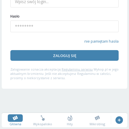
Hasło
nie pamiętam hasła
ZALOGUJ SIĘ
Zalogowanie oznacza akceptację
Regulaminu serwisu
Wykop.pl w jego
aktualnym brzmieniu. Jeśli nie akceptujesz Regulaminu w całości,
prosimy o niekorzystanie z serwisu.
Główna
Wykopalisko
Hity
Mikroblog