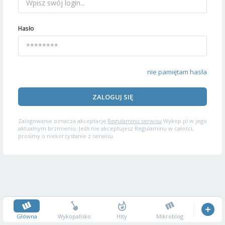
Hasło
nie pamiętam hasła
ZALOGUJ SIĘ
Zalogowanie oznacza akceptację
Regulaminu serwisu
Wykop.pl w jego
aktualnym brzmieniu. Jeśli nie akceptujesz Regulaminu w całości,
prosimy o niekorzystanie z serwisu.
Główna
Wykopalisko
Hity
Mikroblog