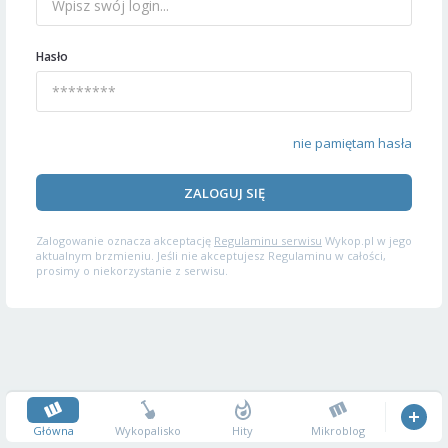
Hasło
nie pamiętam hasła
ZALOGUJ SIĘ
Zalogowanie oznacza akceptację
Regulaminu serwisu
Wykop.pl w jego
aktualnym brzmieniu. Jeśli nie akceptujesz Regulaminu w całości,
prosimy o niekorzystanie z serwisu.
Główna
Wykopalisko
Hity
Mikroblog