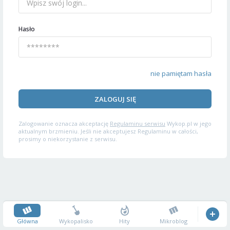
Hasło
nie pamiętam hasła
ZALOGUJ SIĘ
Zalogowanie oznacza akceptację
Regulaminu serwisu
Wykop.pl w jego
aktualnym brzmieniu. Jeśli nie akceptujesz Regulaminu w całości,
prosimy o niekorzystanie z serwisu.
Główna
Wykopalisko
Hity
Mikroblog