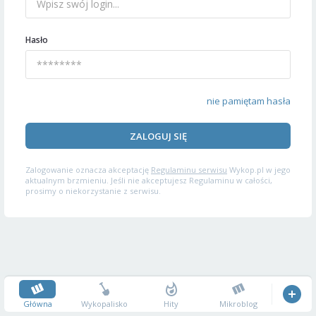
Hasło
nie pamiętam hasła
ZALOGUJ SIĘ
Zalogowanie oznacza akceptację
Regulaminu serwisu
Wykop.pl w jego
aktualnym brzmieniu. Jeśli nie akceptujesz Regulaminu w całości,
prosimy o niekorzystanie z serwisu.
Główna
Wykopalisko
Hity
Mikroblog