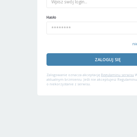
Hasło
ni
ZALOGUJ SIĘ
Zalogowanie oznacza akceptację
Regulaminu serwisu
W
aktualnym brzmieniu. Jeśli nie akceptujesz Regulaminu
o niekorzystanie z serwisu.