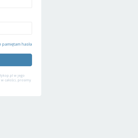
e pamiętam hasła
ykop.pl w jego
 w całości, prosimy