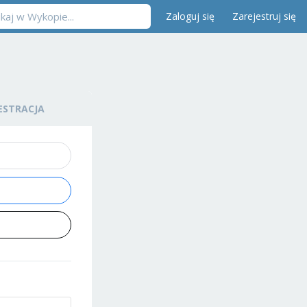
Zaloguj się
Zarejestruj się
ESTRACJA