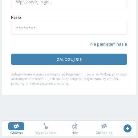
Hasło
nie pamiętam hasła
ZALOGUJ SIĘ
Zalogowanie oznacza akceptację
Regulaminu serwisu
Wykop.pl w jego
aktualnym brzmieniu. Jeśli nie akceptujesz Regulaminu w całości,
prosimy o niekorzystanie z serwisu.
Główna
Wykopalisko
Hity
Mikroblog