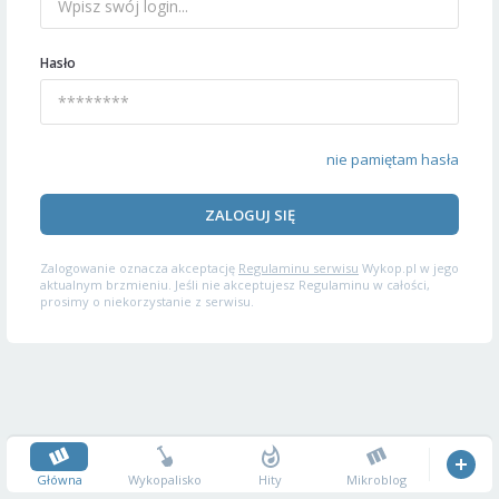
Hasło
nie pamiętam hasła
ZALOGUJ SIĘ
Zalogowanie oznacza akceptację
Regulaminu serwisu
Wykop.pl w jego
aktualnym brzmieniu. Jeśli nie akceptujesz Regulaminu w całości,
prosimy o niekorzystanie z serwisu.
Główna
Wykopalisko
Hity
Mikroblog