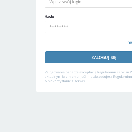
Hasło
ni
ZALOGUJ SIĘ
Zalogowanie oznacza akceptację
Regulaminu serwisu
W
aktualnym brzmieniu. Jeśli nie akceptujesz Regulaminu
o niekorzystanie z serwisu.