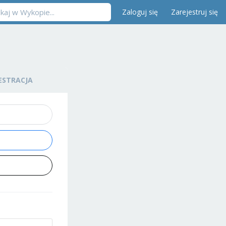
Zaloguj się
Zarejestruj się
ESTRACJA