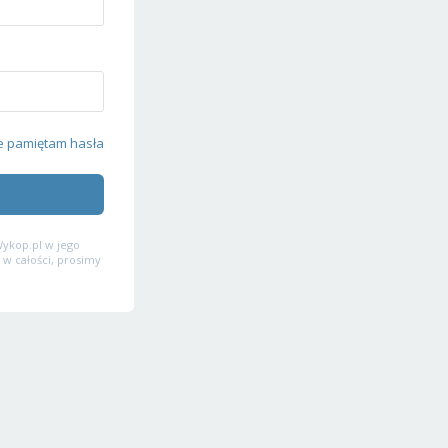
e pamiętam hasła
ykop.pl w jego
 w całości, prosimy