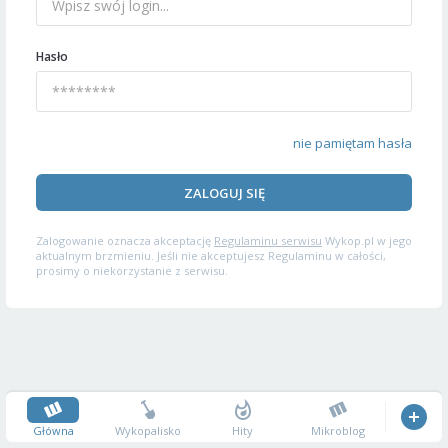
Hasło
nie pamiętam hasła
ZALOGUJ SIĘ
Zalogowanie oznacza akceptację
Regulaminu serwisu
Wykop.pl w jego
aktualnym brzmieniu. Jeśli nie akceptujesz Regulaminu w całości,
prosimy o niekorzystanie z serwisu.
Główna
Wykopalisko
Hity
Mikroblog