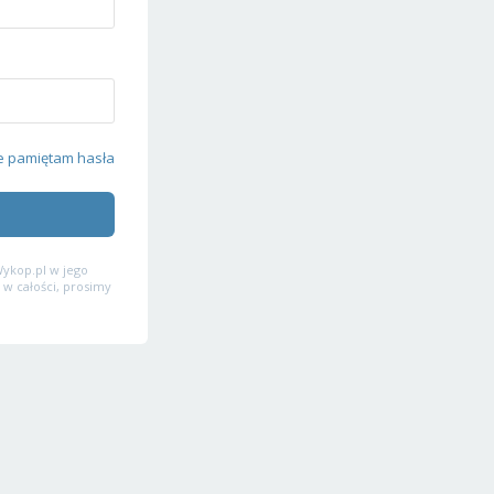
e pamiętam hasła
ykop.pl w jego
 w całości, prosimy