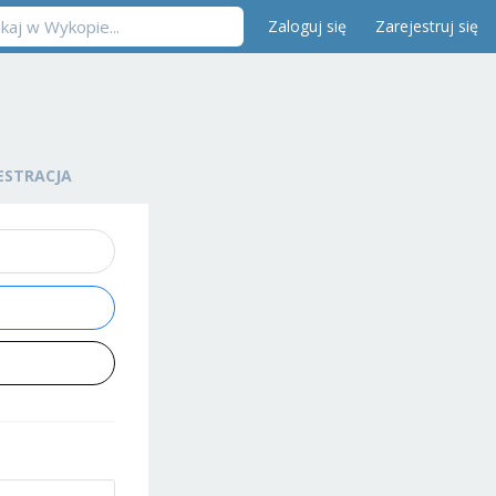
Zaloguj się
Zarejestruj się
ESTRACJA