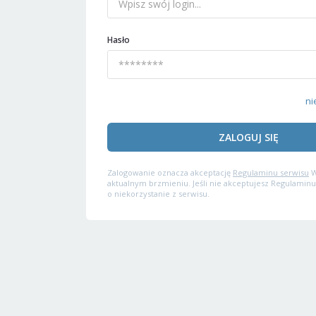
Hasło
ni
ZALOGUJ SIĘ
Zalogowanie oznacza akceptację
Regulaminu serwisu
W
aktualnym brzmieniu. Jeśli nie akceptujesz Regulaminu
o niekorzystanie z serwisu.