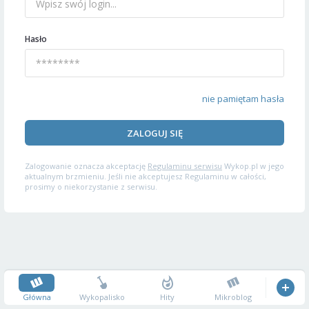
Hasło
nie pamiętam hasła
ZALOGUJ SIĘ
Zalogowanie oznacza akceptację
Regulaminu serwisu
Wykop.pl w jego
aktualnym brzmieniu. Jeśli nie akceptujesz Regulaminu w całości,
prosimy o niekorzystanie z serwisu.
Główna
Wykopalisko
Hity
Mikroblog