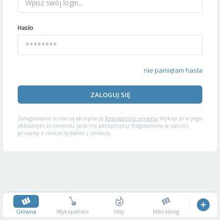
Hasło
nie pamiętam hasła
ZALOGUJ SIĘ
Zalogowanie oznacza akceptację
Regulaminu serwisu
Wykop.pl w jego
aktualnym brzmieniu. Jeśli nie akceptujesz Regulaminu w całości,
prosimy o niekorzystanie z serwisu.
Główna
Wykopalisko
Hity
Mikroblog