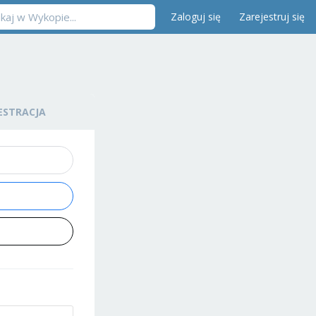
Zaloguj się
Zarejestruj się
ESTRACJA