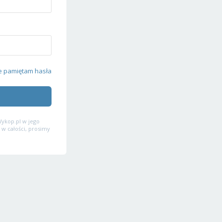
e pamiętam hasła
ykop.pl w jego
 w całości, prosimy