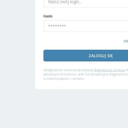
Hasło
ni
ZALOGUJ SIĘ
Zalogowanie oznacza akceptację
Regulaminu serwisu
W
aktualnym brzmieniu. Jeśli nie akceptujesz Regulaminu
o niekorzystanie z serwisu.