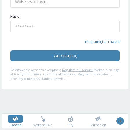
Hasło
nie pamiętam hasła
ZALOGUJ SIĘ
Zalogowanie oznacza akceptację
Regulaminu serwisu
Wykop.pl w jego
aktualnym brzmieniu. Jeśli nie akceptujesz Regulaminu w całości,
prosimy o niekorzystanie z serwisu.
Główna
Wykopalisko
Hity
Mikroblog