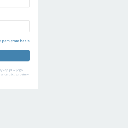
e pamiętam hasła
ykop.pl w jego
 w całości, prosimy