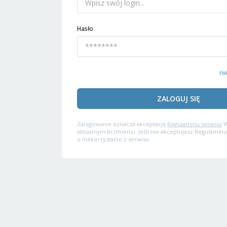
Hasło
ni
ZALOGUJ SIĘ
Zalogowanie oznacza akceptację
Regulaminu serwisu
W
aktualnym brzmieniu. Jeśli nie akceptujesz Regulaminu
o niekorzystanie z serwisu.