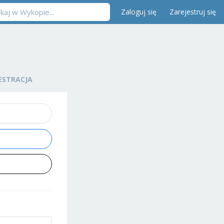
Zaloguj się
Zarejestruj się
ESTRACJA