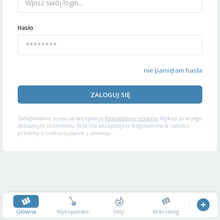
Hasło
nie pamiętam hasła
ZALOGUJ SIĘ
Zalogowanie oznacza akceptację
Regulaminu serwisu
Wykop.pl w jego
aktualnym brzmieniu. Jeśli nie akceptujesz Regulaminu w całości,
prosimy o niekorzystanie z serwisu.
Główna
Wykopalisko
Hity
Mikroblog