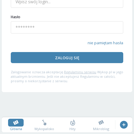
Hasło
nie pamiętam hasła
ZALOGUJ SIĘ
Zalogowanie oznacza akceptację
Regulaminu serwisu
Wykop.pl w jego
aktualnym brzmieniu. Jeśli nie akceptujesz Regulaminu w całości,
prosimy o niekorzystanie z serwisu.
Główna
Wykopalisko
Hity
Mikroblog