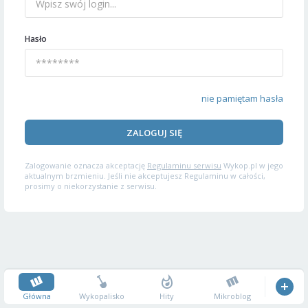
Hasło
nie pamiętam hasła
ZALOGUJ SIĘ
Zalogowanie oznacza akceptację
Regulaminu serwisu
Wykop.pl w jego
aktualnym brzmieniu. Jeśli nie akceptujesz Regulaminu w całości,
prosimy o niekorzystanie z serwisu.
Główna
Wykopalisko
Hity
Mikroblog