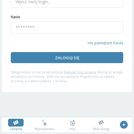
Hasło
nie pamiętam hasła
ZALOGUJ SIĘ
Zalogowanie oznacza akceptację
Regulaminu serwisu
Wykop.pl w jego
aktualnym brzmieniu. Jeśli nie akceptujesz Regulaminu w całości,
prosimy o niekorzystanie z serwisu.
Główna
Wykopalisko
Hity
Mikroblog