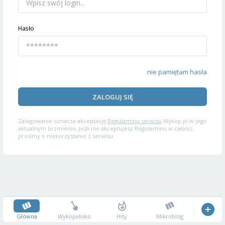
Hasło
nie pamiętam hasła
ZALOGUJ SIĘ
Zalogowanie oznacza akceptację
Regulaminu serwisu
Wykop.pl w jego
aktualnym brzmieniu. Jeśli nie akceptujesz Regulaminu w całości,
prosimy o niekorzystanie z serwisu.
Główna
Wykopalisko
Hity
Mikroblog