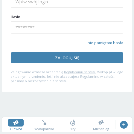
Hasło
nie pamiętam hasła
ZALOGUJ SIĘ
Zalogowanie oznacza akceptację
Regulaminu serwisu
Wykop.pl w jego
aktualnym brzmieniu. Jeśli nie akceptujesz Regulaminu w całości,
prosimy o niekorzystanie z serwisu.
Główna
Wykopalisko
Hity
Mikroblog