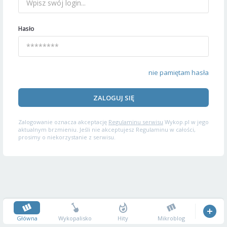
Hasło
nie pamiętam hasła
ZALOGUJ SIĘ
Zalogowanie oznacza akceptację
Regulaminu serwisu
Wykop.pl w jego
aktualnym brzmieniu. Jeśli nie akceptujesz Regulaminu w całości,
prosimy o niekorzystanie z serwisu.
Główna
Wykopalisko
Hity
Mikroblog