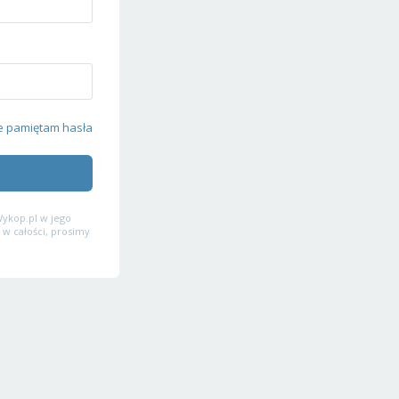
e pamiętam hasła
ykop.pl w jego
 w całości, prosimy