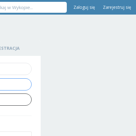
Zaloguj się
Zarejestruj się
ESTRACJA