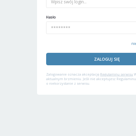
Hasło
ni
ZALOGUJ SIĘ
Zalogowanie oznacza akceptację
Regulaminu serwisu
W
aktualnym brzmieniu. Jeśli nie akceptujesz Regulaminu
o niekorzystanie z serwisu.