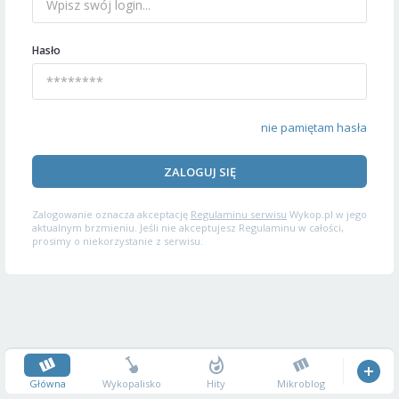
Hasło
nie pamiętam hasła
ZALOGUJ SIĘ
Zalogowanie oznacza akceptację
Regulaminu serwisu
Wykop.pl w jego
aktualnym brzmieniu. Jeśli nie akceptujesz Regulaminu w całości,
prosimy o niekorzystanie z serwisu.
Główna
Wykopalisko
Hity
Mikroblog