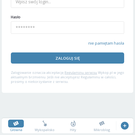
Hasło
nie pamiętam hasła
ZALOGUJ SIĘ
Zalogowanie oznacza akceptację
Regulaminu serwisu
Wykop.pl w jego
aktualnym brzmieniu. Jeśli nie akceptujesz Regulaminu w całości,
prosimy o niekorzystanie z serwisu.
Główna
Wykopalisko
Hity
Mikroblog