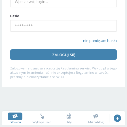
Hasło
nie pamiętam hasła
ZALOGUJ SIĘ
Zalogowanie oznacza akceptację
Regulaminu serwisu
Wykop.pl w jego
aktualnym brzmieniu. Jeśli nie akceptujesz Regulaminu w całości,
prosimy o niekorzystanie z serwisu.
Główna
Wykopalisko
Hity
Mikroblog