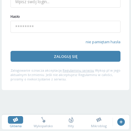
Hasło
nie pamiętam hasła
ZALOGUJ SIĘ
Zalogowanie oznacza akceptację
Regulaminu serwisu
Wykop.pl w jego
aktualnym brzmieniu. Jeśli nie akceptujesz Regulaminu w całości,
prosimy o niekorzystanie z serwisu.
Główna
Wykopalisko
Hity
Mikroblog