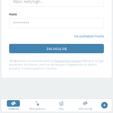
Hasło
nie pamiętam hasła
ZALOGUJ SIĘ
Zalogowanie oznacza akceptację
Regulaminu serwisu
Wykop.pl w jego
aktualnym brzmieniu. Jeśli nie akceptujesz Regulaminu w całości,
prosimy o niekorzystanie z serwisu.
Główna
Wykopalisko
Hity
Mikroblog