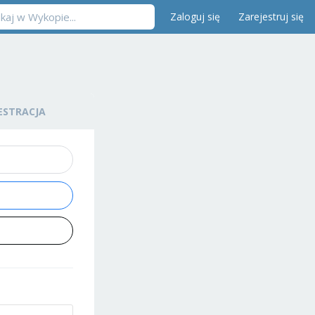
Zaloguj się
Zarejestruj się
ESTRACJA