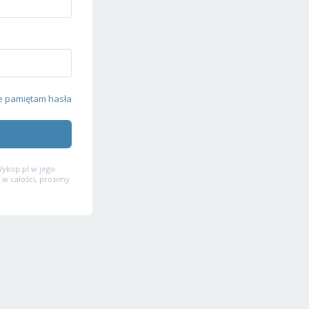
e pamiętam hasła
ykop.pl w jego
 w całości, prosimy