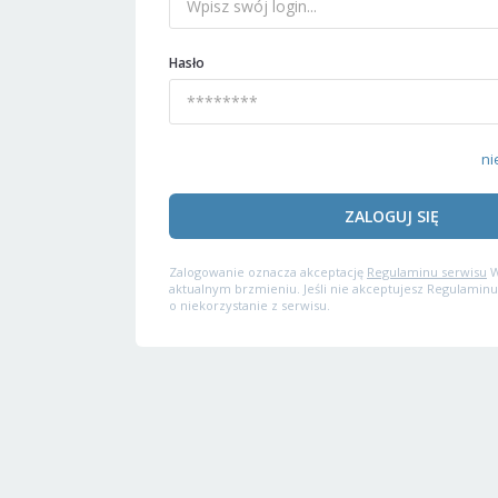
Hasło
ni
ZALOGUJ SIĘ
Zalogowanie oznacza akceptację
Regulaminu serwisu
W
aktualnym brzmieniu. Jeśli nie akceptujesz Regulaminu
o niekorzystanie z serwisu.