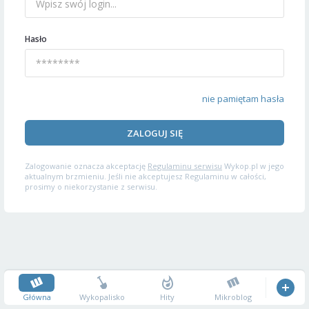
Hasło
nie pamiętam hasła
ZALOGUJ SIĘ
Zalogowanie oznacza akceptację
Regulaminu serwisu
Wykop.pl w jego
aktualnym brzmieniu. Jeśli nie akceptujesz Regulaminu w całości,
prosimy o niekorzystanie z serwisu.
Główna
Wykopalisko
Hity
Mikroblog