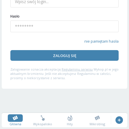
Hasło
nie pamiętam hasła
ZALOGUJ SIĘ
Zalogowanie oznacza akceptację
Regulaminu serwisu
Wykop.pl w jego
aktualnym brzmieniu. Jeśli nie akceptujesz Regulaminu w całości,
prosimy o niekorzystanie z serwisu.
Główna
Wykopalisko
Hity
Mikroblog