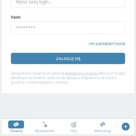
Hasło
nie pamiętam hasła
ZALOGUJ SIĘ
Zalogowanie oznacza akceptację
Regulaminu serwisu
Wykop.pl w jego
aktualnym brzmieniu. Jeśli nie akceptujesz Regulaminu w całości,
prosimy o niekorzystanie z serwisu.
Główna
Wykopalisko
Hity
Mikroblog