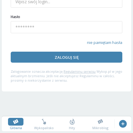
Hasło
nie pamiętam hasła
ZALOGUJ SIĘ
Zalogowanie oznacza akceptację
Regulaminu serwisu
Wykop.pl w jego
aktualnym brzmieniu. Jeśli nie akceptujesz Regulaminu w całości,
prosimy o niekorzystanie z serwisu.
Główna
Wykopalisko
Hity
Mikroblog