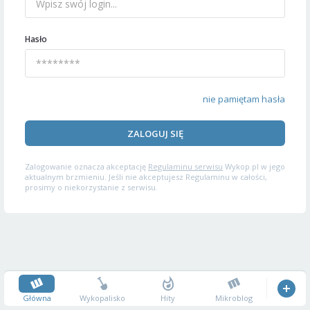
Hasło
nie pamiętam hasła
ZALOGUJ SIĘ
Zalogowanie oznacza akceptację
Regulaminu serwisu
Wykop.pl w jego
aktualnym brzmieniu. Jeśli nie akceptujesz Regulaminu w całości,
prosimy o niekorzystanie z serwisu.
Główna
Wykopalisko
Hity
Mikroblog