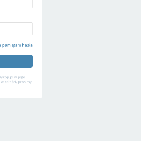
e pamiętam hasła
ykop.pl w jego
 w całości, prosimy