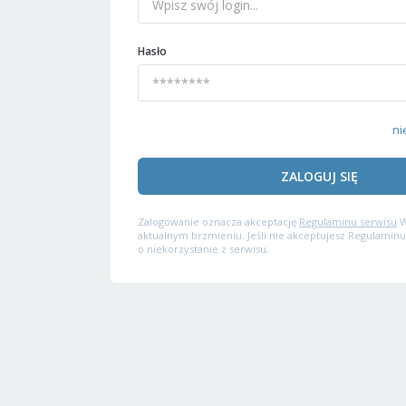
Hasło
ni
ZALOGUJ SIĘ
Zalogowanie oznacza akceptację
Regulaminu serwisu
W
aktualnym brzmieniu. Jeśli nie akceptujesz Regulaminu
o niekorzystanie z serwisu.