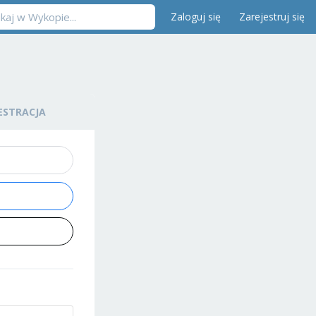
Zaloguj się
Zarejestruj się
ESTRACJA