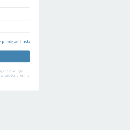
e pamiętam hasła
ykop.pl w jego
 w całości, prosimy