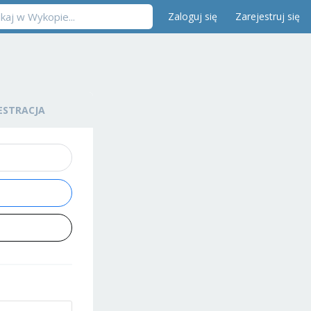
Zaloguj się
Zarejestruj się
ESTRACJA