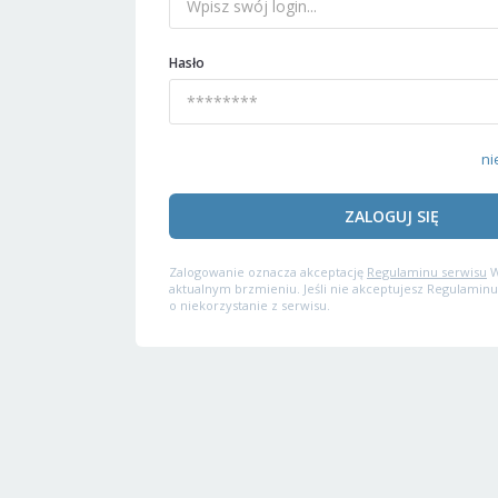
Hasło
ni
ZALOGUJ SIĘ
Zalogowanie oznacza akceptację
Regulaminu serwisu
W
aktualnym brzmieniu. Jeśli nie akceptujesz Regulaminu
o niekorzystanie z serwisu.