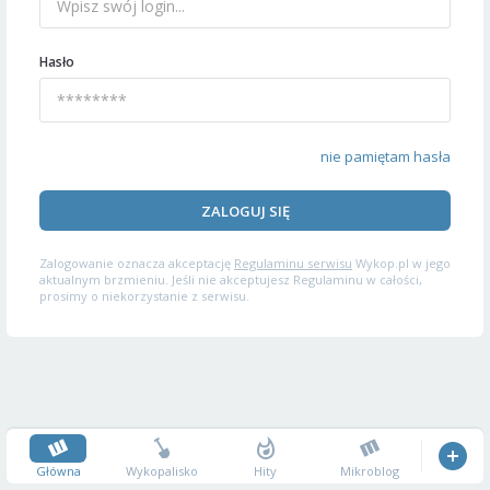
Hasło
nie pamiętam hasła
ZALOGUJ SIĘ
Zalogowanie oznacza akceptację
Regulaminu serwisu
Wykop.pl w jego
aktualnym brzmieniu. Jeśli nie akceptujesz Regulaminu w całości,
prosimy o niekorzystanie z serwisu.
Główna
Wykopalisko
Hity
Mikroblog