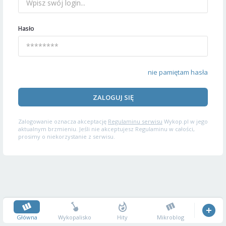
Hasło
nie pamiętam hasła
ZALOGUJ SIĘ
Zalogowanie oznacza akceptację
Regulaminu serwisu
Wykop.pl w jego
aktualnym brzmieniu. Jeśli nie akceptujesz Regulaminu w całości,
prosimy o niekorzystanie z serwisu.
Główna
Wykopalisko
Hity
Mikroblog