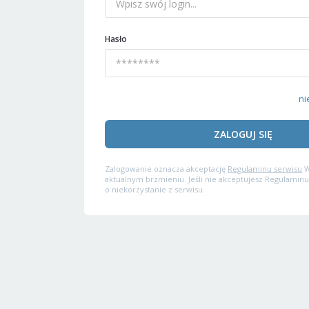
Hasło
ni
ZALOGUJ SIĘ
Zalogowanie oznacza akceptację
Regulaminu serwisu
W
aktualnym brzmieniu. Jeśli nie akceptujesz Regulaminu
o niekorzystanie z serwisu.