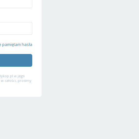
e pamiętam hasła
ykop.pl w jego
 w całości, prosimy