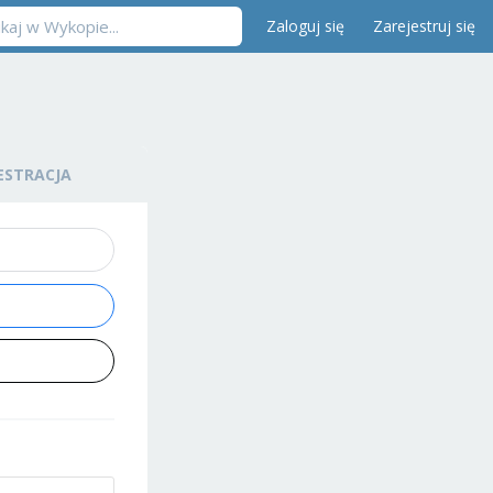
Zaloguj się
Zarejestruj się
ESTRACJA