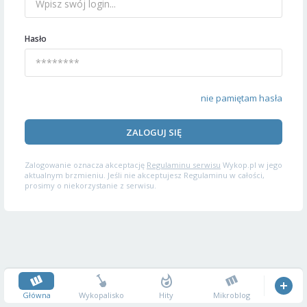
Hasło
nie pamiętam hasła
ZALOGUJ SIĘ
Zalogowanie oznacza akceptację
Regulaminu serwisu
Wykop.pl w jego
aktualnym brzmieniu. Jeśli nie akceptujesz Regulaminu w całości,
prosimy o niekorzystanie z serwisu.
Główna
Wykopalisko
Hity
Mikroblog