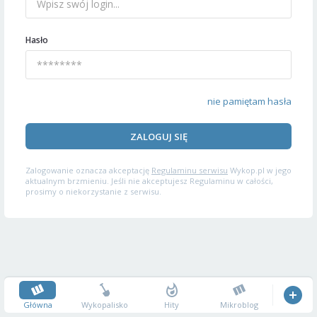
Hasło
nie pamiętam hasła
ZALOGUJ SIĘ
Zalogowanie oznacza akceptację
Regulaminu serwisu
Wykop.pl w jego
aktualnym brzmieniu. Jeśli nie akceptujesz Regulaminu w całości,
prosimy o niekorzystanie z serwisu.
Główna
Wykopalisko
Hity
Mikroblog