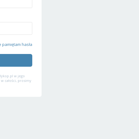
e pamiętam hasła
ykop.pl w jego
 w całości, prosimy