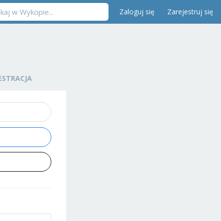
Zaloguj się
Zarejestruj się
ESTRACJA