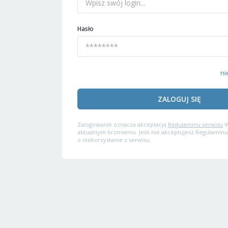
Hasło
ni
ZALOGUJ SIĘ
Zalogowanie oznacza akceptację
Regulaminu serwisu
W
aktualnym brzmieniu. Jeśli nie akceptujesz Regulaminu
o niekorzystanie z serwisu.