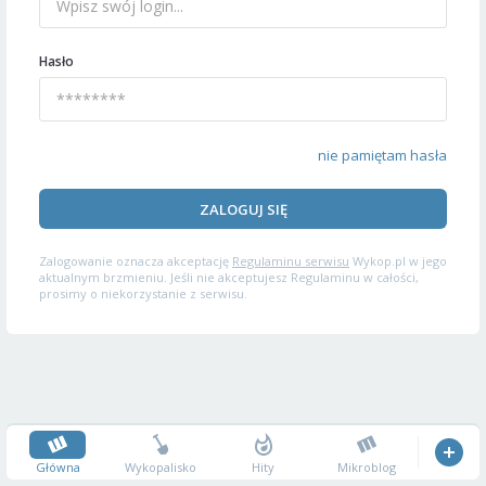
Hasło
nie pamiętam hasła
ZALOGUJ SIĘ
Zalogowanie oznacza akceptację
Regulaminu serwisu
Wykop.pl w jego
aktualnym brzmieniu. Jeśli nie akceptujesz Regulaminu w całości,
prosimy o niekorzystanie z serwisu.
Główna
Wykopalisko
Hity
Mikroblog